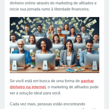
dinheiro online através do marketing de afiliados e
s
d
i
e
a
inicie sua jornada rumo à liberdade financeira.
t
I
t
g
r
n
r
e
a
m
Se você está em busca de uma forma de
ganhar
dinheiro na internet
, o marketing de afiliados pode
ser a solução ideal para você.
Cada vez mais, pessoas estão encontrando