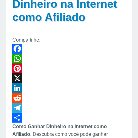
Dinheiro na Internet
como Afiliado
Compartilhe:
F
a
W
c
h
P
e
a
i
X
b
t
n
L
o
s
t
i
R
o
A
e
n
e
T
Como Ganhar Dinheiro na Internet como
k
p
r
k
d
e
S
Afiliado
. Descubra como você pode ganhar
p
e
e
d
l
h