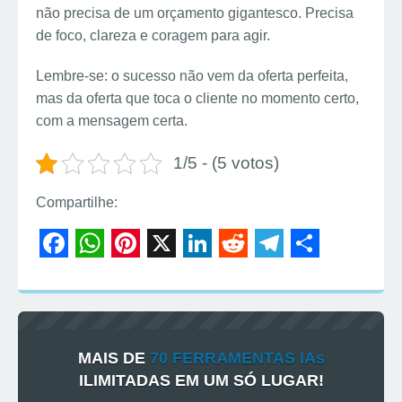
não precisa de um orçamento gigantesco. Precisa
de foco, clareza e coragem para agir.
Lembre-se: o sucesso não vem da oferta perfeita,
mas da oferta que toca o cliente no momento certo,
com a mensagem certa.
1/5 - (5 votos)
Compartilhe:
F
W
P
X
L
R
T
S
a
h
i
i
e
e
h
c
a
n
n
d
l
a
e
t
t
k
d
e
r
MAIS DE
70 FERRAMENTAS IAs
b
s
e
e
i
g
e
ILIMITADAS EM UM SÓ LUGAR!