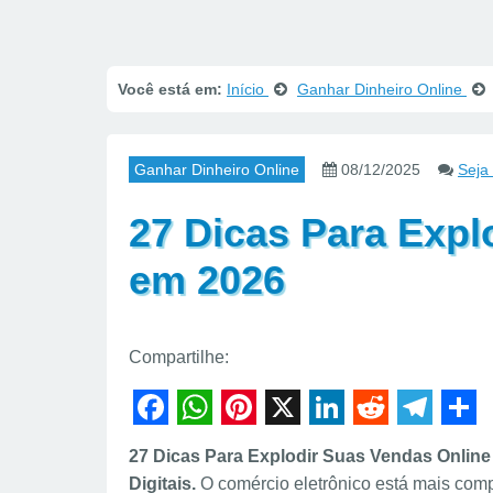
Você está em:
Início
Ganhar Dinheiro Online
Ganhar Dinheiro Online
08/12/2025
Seja
27 Dicas Para Expl
em 2026
Compartilhe:
F
W
P
X
L
R
T
S
27 Dicas Para Explodir Suas Vendas Online
a
h
i
i
e
e
h
Digitais.
O comércio eletrônico está mais comp