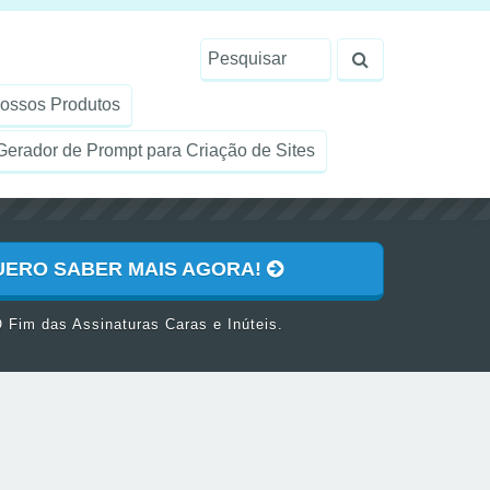
ossos Produtos
erador de Prompt para Criação de Sites
UERO SABER MAIS AGORA!
 Fim das Assinaturas Caras e Inúteis.