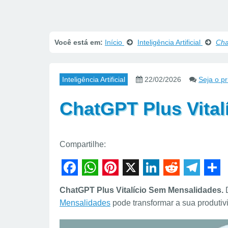
Você está em:
Início
Inteligência Artificial
Cha
Inteligência Artificial
22/02/2026
Seja o p
ChatGPT Plus Vita
Compartilhe:
F
W
P
X
L
R
T
S
ChatGPT Plus Vitalício Sem Mensalidades.
D
a
h
i
i
e
e
h
Mensalidades
pode transformar a sua produtivid
c
a
n
n
d
l
a