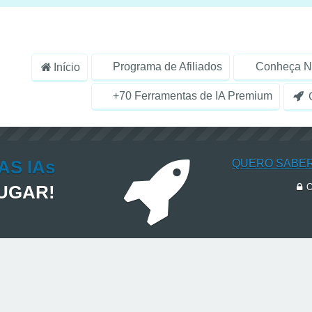
Programa de Afiliados
Conheça N
Início
+70 Ferramentas de IA Premium
G
AS IAs
QUERO SABER
LUGAR!
O