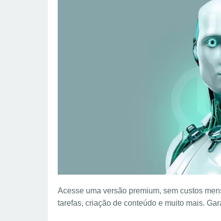
e
t
t
k
d
e
r
b
s
e
e
i
g
e
o
A
r
d
t
r
o
p
e
I
a
k
p
s
n
m
t
Acesse uma versão premium, sem custos mensa
tarefas, criação de conteúdo e muito mais. Gar