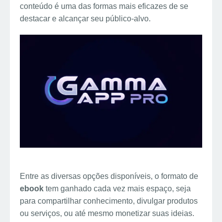
conteúdo é uma das formas mais eficazes de se
s
d
i
e
a
destacar e alcançar seu público-alvo.
t
I
t
g
r
n
r
e
a
m
Entre as diversas opções disponíveis, o formato de
ebook
tem ganhado cada vez mais espaço, seja
para compartilhar conhecimento, divulgar produtos
ou serviços, ou até mesmo monetizar suas ideias.