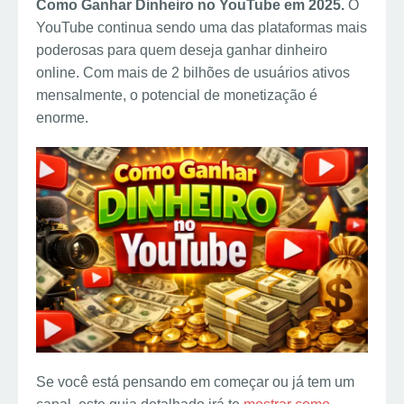
Como Ganhar Dinheiro no YouTube em 2025.
O
k
p
r
k
d
e
S
YouTube continua sendo uma das plataformas mais
p
e
e
d
l
h
poderosas para quem deseja ganhar dinheiro
s
d
i
e
a
online. Com mais de 2 bilhões de usuários ativos
t
I
t
g
r
mensalmente, o potencial de monetização é
enorme.
n
r
e
a
m
Se você está pensando em começar ou já tem um