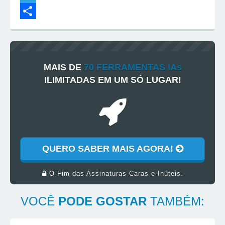
o
A
e
n
e
T
k
p
r
k
d
e
S
p
e
e
d
l
h
s
d
i
e
a
MAIS DE
70 FERRAMENTAS IAs
t
I
t
g
r
ILIMITADAS EM UM SÓ LUGAR!
n
r
e
a
m
QUERO SABER MAIS AGORA!
O Fim das Assinaturas Caras e Inúteis.
VOCÊ
PODE GOSTAR
TAMBÉM: