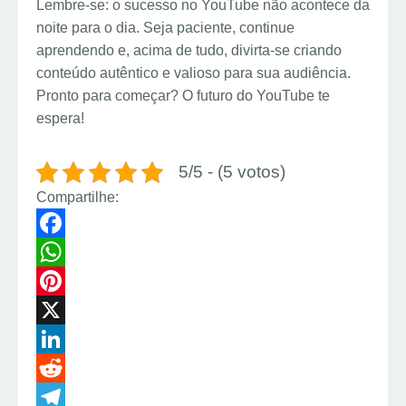
Lembre-se: o sucesso no YouTube não acontece da
noite para o dia. Seja paciente, continue
aprendendo e, acima de tudo, divirta-se criando
conteúdo autêntico e valioso para sua audiência.
Pronto para começar? O futuro do YouTube te
espera!
5/5 - (5 votos)
Compartilhe:
F
a
W
c
h
P
e
a
i
X
b
t
n
L
o
s
t
i
R