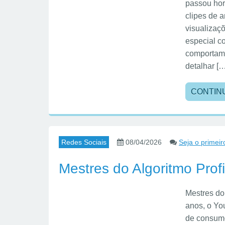
passou hor
clipes de 
visualizaç
especial c
comportame
detalhar [
CONTIN
Redes Sociais
08/04/2026
Seja o primeir
Mestres do Algoritmo Pro
Mestres do
anos, o Yo
de consum