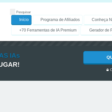
Início
Programa de Afiliados
Conheça N
+70 Ferramentas de IA Premium
Gerador de P
AS IAs
Q
LUGAR!
O