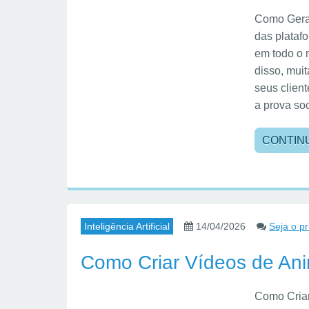
Como Gera
das plataf
em todo o
disso, mui
seus clien
a prova so
CONTIN
Inteligência Artificial
14/04/2026
Seja o p
Como Criar Vídeos de Ani
Como Criar