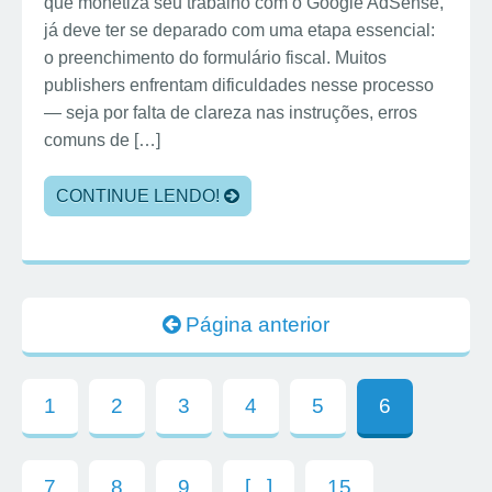
que monetiza seu trabalho com o Google AdSense,
já deve ter se deparado com uma etapa essencial:
o preenchimento do formulário fiscal. Muitos
publishers enfrentam dificuldades nesse processo
— seja por falta de clareza nas instruções, erros
comuns de […]
CONTINUE LENDO!
Página anterior
1
2
3
4
5
6
7
8
9
[...]
15